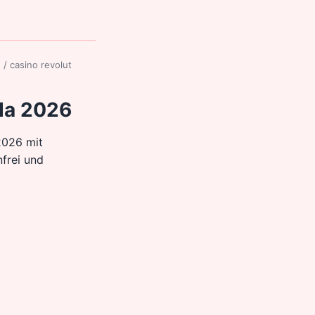
n
/
casino revolut
rda 2026
2026 mit
nfrei und