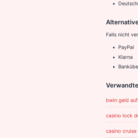
Deutsch
Alternativ
Falls nicht ve
PayPal
Klarna
Bankübe
Verwandt
bwin geld auf
casino lock 
casino cruise