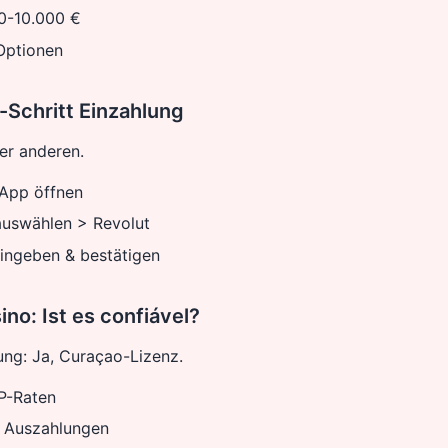
10-10.000 €
Optionen
r-Schritt Einzahlung
er anderen.
 App öffnen
auswählen > Revolut
ingeben & bestätigen
ino: Ist es confiável?
ng: Ja, Curaçao-Lizenz.
P-Raten
e Auszahlungen