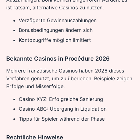
ist ratsam, alternative Casinos zu nutzen.
Verzögerte Gewinnauszahlungen
Bonusbedingungen ändern sich
Kontozugriffe möglich limitiert
Bekannte Casinos in Procédure 2026
Mehrere französische Casinos haben 2026 dieses
Verfahren genutzt, um zu überleben. Beispiele zeigen
Erfolge und Misserfolge.
Casino XYZ: Erfolgreiche Sanierung
Casino ABC: Übergang in Liquidation
Tipps für Spieler während der Phase
Rechtliche Hinweise