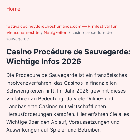
Home
festivaldecineyderechoshumanos.com — Filmfestival für
Menschenrechte
/
Neuigkeiten
/
casino procedure de
sauvegarde
Casino Procédure de Sauvegarde:
Wichtige Infos 2026
Die Procédure de Sauvegarde ist ein französisches
Insolvenzverfahren, das Casinos in finanziellen
Schwierigkeiten hilft. Im Jahr 2026 gewinnt dieses
Verfahren an Bedeutung, da viele Online- und
Landbasierte Casinos mit wirtschaftlichen
Herausforderungen kämpfen. Hier erfahren Sie alles
Wichtige über den Ablauf, Voraussetzungen und
Auswirkungen auf Spieler und Betreiber.