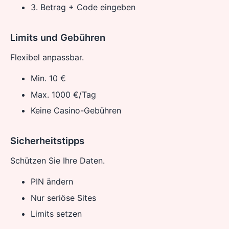
3. Betrag + Code eingeben
Limits und Gebühren
Flexibel anpassbar.
Min. 10 €
Max. 1000 €/Tag
Keine Casino-Gebühren
Sicherheitstipps
Schützen Sie Ihre Daten.
PIN ändern
Nur seriöse Sites
Limits setzen