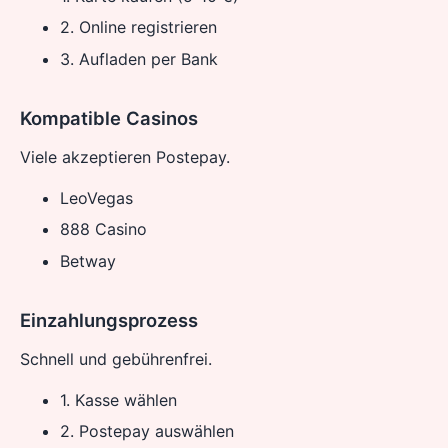
2. Online registrieren
3. Aufladen per Bank
Kompatible Casinos
Viele akzeptieren Postepay.
LeoVegas
888 Casino
Betway
Einzahlungsprozess
Schnell und gebührenfrei.
1. Kasse wählen
2. Postepay auswählen