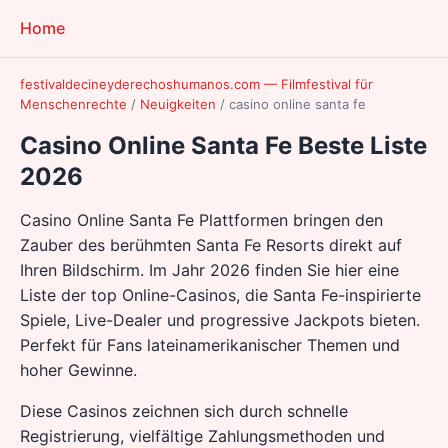
Home
festivaldecineyderechoshumanos.com — Filmfestival für
Menschenrechte
/
Neuigkeiten
/
casino online santa fe
Casino Online Santa Fe Beste Liste
2026
Casino Online Santa Fe Plattformen bringen den
Zauber des berühmten Santa Fe Resorts direkt auf
Ihren Bildschirm. Im Jahr 2026 finden Sie hier eine
Liste der top Online-Casinos, die Santa Fe-inspirierte
Spiele, Live-Dealer und progressive Jackpots bieten.
Perfekt für Fans lateinamerikanischer Themen und
hoher Gewinne.
Diese Casinos zeichnen sich durch schnelle
Registrierung, vielfältige Zahlungsmethoden und