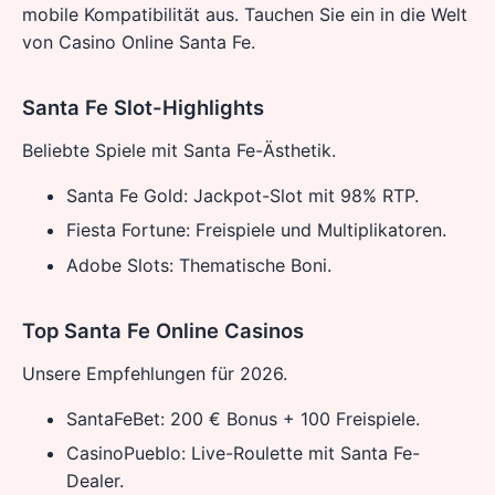
mobile Kompatibilität aus. Tauchen Sie ein in die Welt
von Casino Online Santa Fe.
Santa Fe Slot-Highlights
Beliebte Spiele mit Santa Fe-Ästhetik.
Santa Fe Gold: Jackpot-Slot mit 98% RTP.
Fiesta Fortune: Freispiele und Multiplikatoren.
Adobe Slots: Thematische Boni.
Top Santa Fe Online Casinos
Unsere Empfehlungen für 2026.
SantaFeBet: 200 € Bonus + 100 Freispiele.
CasinoPueblo: Live-Roulette mit Santa Fe-
Dealer.