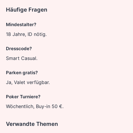
Häufige Fragen
Mindestalter?
18 Jahre, ID nötig.
Dresscode?
Smart Casual.
Parken gratis?
Ja, Valet verfügbar.
Poker Turniere?
Wöchentlich, Buy-in 50 €.
Verwandte Themen