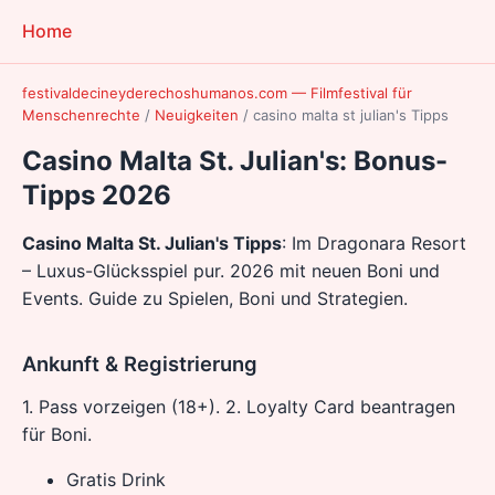
Home
festivaldecineyderechoshumanos.com — Filmfestival für
Menschenrechte
/
Neuigkeiten
/
casino malta st julian's Tipps
Casino Malta St. Julian's: Bonus-
Tipps 2026
Casino Malta St. Julian's Tipps
: Im Dragonara Resort
– Luxus-Glücksspiel pur. 2026 mit neuen Boni und
Events. Guide zu Spielen, Boni und Strategien.
Ankunft & Registrierung
1. Pass vorzeigen (18+). 2. Loyalty Card beantragen
für Boni.
Gratis Drink