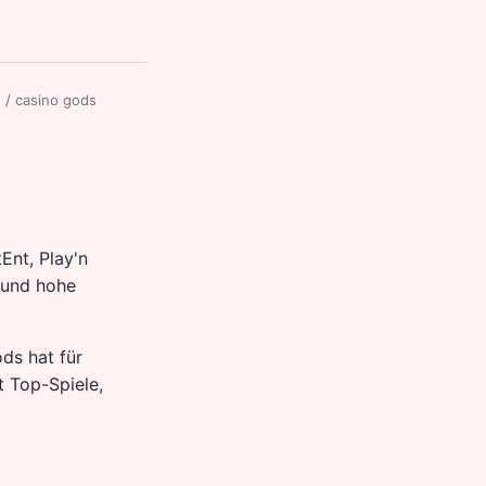
n
/
casino gods
Ent, Play'n
 und hohe
ds hat für
t Top-Spiele,