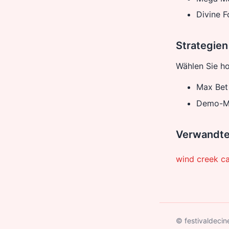
Divine F
Strategien
Wählen Sie hoh
Max Bet
Demo-Mo
Verwandt
wind creek ca
© festivaldeci