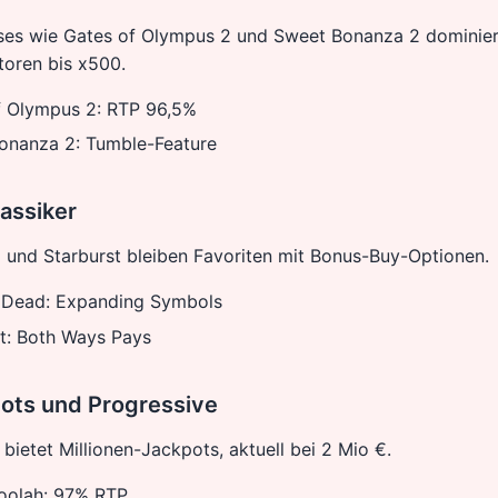
ases wie Gates of Olympus 2 und Sweet Bonanza 2 dominier
atoren bis x500.
f Olympus 2: RTP 96,5%
onanza 2: Tumble-Feature
lassiker
und Starburst bleiben Favoriten mit Bonus-Buy-Optionen.
 Dead: Expanding Symbols
t: Both Ways Pays
ots und Progressive
ietet Millionen-Jackpots, aktuell bei 2 Mio €.
olah: 97% RTP