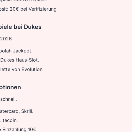
it: 20€ bei Verifizierung
piele bei Dukes
2026.
olah Jackpot.
 Dukes Haus-Slot.
lette von Evolution
ptionen
 schnell.
tercard, Skrill.
Litecoin.
e Einzahlung 10€