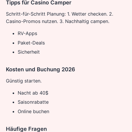
Tipps für Casino Camper
Schritt-für-Schritt Planung: 1. Wetter checken. 2.
Casino-Promos nutzen. 3. Nachhaltig campen.
RV-Apps
Paket-Deals
Sicherheit
Kosten und Buchung 2026
Günstig starten.
Nacht ab 40$
Saisonrabatte
Online buchen
Häufige Fragen