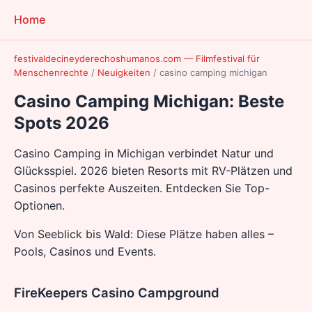
Home
festivaldecineyderechoshumanos.com — Filmfestival für
Menschenrechte
/
Neuigkeiten
/
casino camping michigan
Casino Camping Michigan: Beste
Spots 2026
Casino Camping in Michigan verbindet Natur und
Glücksspiel. 2026 bieten Resorts mit RV-Plätzen und
Casinos perfekte Auszeiten. Entdecken Sie Top-
Optionen.
Von Seeblick bis Wald: Diese Plätze haben alles –
Pools, Casinos und Events.
FireKeepers Casino Campground