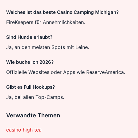
Welches ist das beste Casino Camping Michigan?
FireKeepers für Annehmlichkeiten.
Sind Hunde erlaubt?
Ja, an den meisten Spots mit Leine.
Wie buche ich 2026?
Offizielle Websites oder Apps wie ReserveAmerica.
Gibt es Full Hookups?
Ja, bei allen Top-Camps.
Verwandte Themen
casino high tea