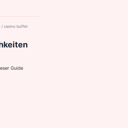
n
/
casino buffet
hkeiten
ieser Guide