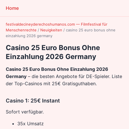
Home
festivaldecineyderechoshumanos.com — Filmfestival für
Menschenrechte
/
Neuigkeiten
/
casino 25 euro bonus ohne
einzahlung 2026 germany
Casino 25 Euro Bonus Ohne
Einzahlung 2026 Germany
Casino 25 Euro Bonus Ohne Einzahlung 2026
Germany
– die besten Angebote für DE-Spieler. Liste
der Top-Casinos mit 25€ Gratisguthaben.
Casino 1: 25€ Instant
Sofort verfügbar.
35x Umsatz