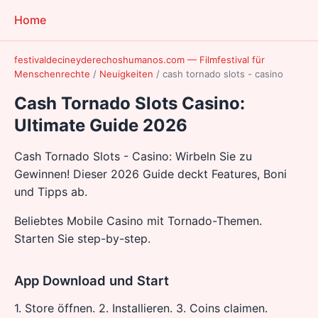
Home
festivaldecineyderechoshumanos.com — Filmfestival für
Menschenrechte
/
Neuigkeiten
/
cash tornado slots - casino
Cash Tornado Slots Casino:
Ultimate Guide 2026
Cash Tornado Slots - Casino: Wirbeln Sie zu
Gewinnen! Dieser 2026 Guide deckt Features, Boni
und Tipps ab.
Beliebtes Mobile Casino mit Tornado-Themen.
Starten Sie step-by-step.
App Download und Start
1. Store öffnen. 2. Installieren. 3. Coins claimen.