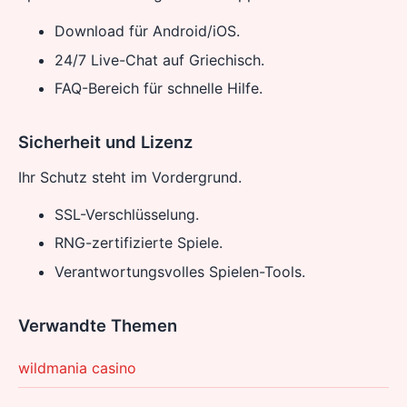
Download für Android/iOS.
24/7 Live-Chat auf Griechisch.
FAQ-Bereich für schnelle Hilfe.
Sicherheit und Lizenz
Ihr Schutz steht im Vordergrund.
SSL-Verschlüsselung.
RNG-zertifizierte Spiele.
Verantwortungsvolles Spielen-Tools.
Verwandte Themen
wildmania casino