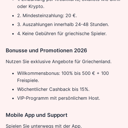
oder Krypto.
2. Mindesteinzahlung: 20 €.
3. Auszahlungen innerhalb 24-48 Stunden.
4. Keine Gebühren für griechische Spieler.
Bonusse und Promotionen 2026
Nutzen Sie exklusive Angebote für Griechenland.
Willkommensbonus: 100% bis 500 € + 100
Freispiele.
Wöchentlicher Cashback bis 15%.
VIP-Programm mit persönlichem Host.
Mobile App und Support
Spielen Sie unterwegs mit der App.