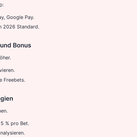
p:
y, Google Pay.
n 2026 Standard.
 und Bonus
öher.
vieren.
e Freebets.
egien
nen.
 5 % pro Bet.
nalysieren.