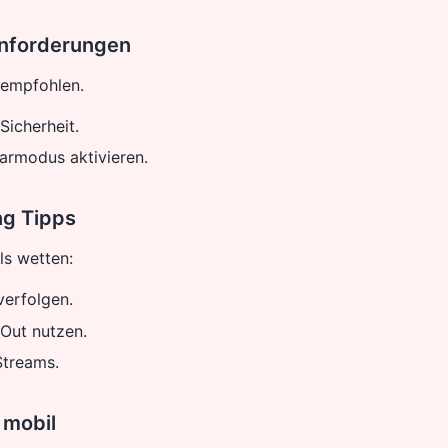
Anforderungen
 empfohlen.
Sicherheit.
armodus aktivieren.
ng Tipps
ls wetten:
verfolgen.
Out nutzen.
Streams.
 mobil