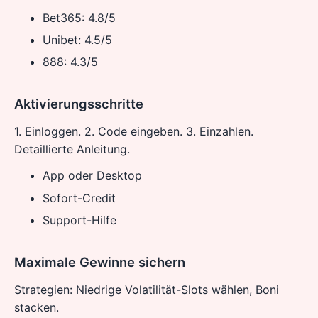
Bet365: 4.8/5
Unibet: 4.5/5
888: 4.3/5
Aktivierungsschritte
1. Einloggen. 2. Code eingeben. 3. Einzahlen.
Detaillierte Anleitung.
App oder Desktop
Sofort-Credit
Support-Hilfe
Maximale Gewinne sichern
Strategien: Niedrige Volatilität-Slots wählen, Boni
stacken.