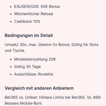
EXUSER2026: 50€ Bonus
Wöchentlicher Reload
Cashback 10%
Bedingungen im Detail
Umsatz 30x, max. Gewinn 5x Bonus. Gültig für Slots
und Tische.
Mindesteinzahlung 20€
Gültig 30 Tage
Ausschlüsse: Roulette
Vergleich mit anderen Anbietern
Bet365 vs. Unibet: Höhere Limits bei Bet365. Vs. 888:
Bessere Mobile-Boni.