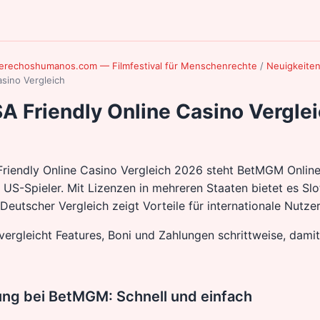
derechoshumanos.com — Filmfestival für Menschenrechte
/
Neuigkeite
asino Vergleich
A Friendly Online Casino Vergle
Friendly Online Casino Vergleich 2026 steht BetMGM Onlin
r US-Spieler. Mit Lizenzen in mehreren Staaten bietet es Sl
Deutscher Vergleich zeigt Vorteile für internationale Nutzer
vergleicht Features, Boni und Zahlungen schrittweise, damit
ung bei BetMGM: Schnell und einfach