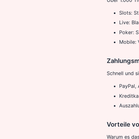
Slots: S
Live: Bl
Poker: S
Mobile: 
Zahlungsm
Schnell und si
PayPal, 
Kreditka
Auszahl
Vorteile v
Warum es das 