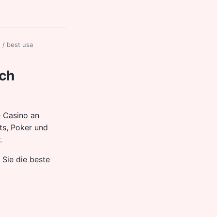
n
/
best usa
ich
e Casino an
ots, Poker und
.
 Sie die beste