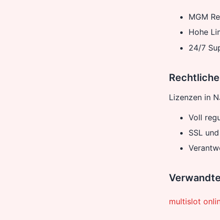
MGM Re
Hohe Lim
24/7 Sup
Rechtliche
Lizenzen in NJ
Voll regu
SSL und 
Verantwo
Verwandt
multislot onli