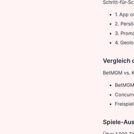
Schritt-für-S
1. App o
2. Persö
3. Prom
4. Geolo
Vergleich 
BetMGM vs. K
BetMGM: 
Concurr
Freispie
Spiele-Au
Über 1.000 Ti