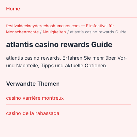
Home
festivaldecineyderechoshumanos.com — Filmfestival für
Menschenrechte
/
Neuigkeiten
/
atlantis casino rewards Guide
atlantis casino rewards Guide
atlantis casino rewards. Erfahren Sie mehr über Vor-
und Nachteile, Tipps und aktuelle Optionen.
Verwandte Themen
casino varrière montreux
casino de la rabassada