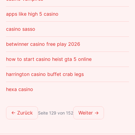
apps like high 5 casino
casino sasso
betwinner casino free play 2026
how to start casino heist gta 5 online
harrington casino buffet crab legs
hexa casino
← Zurück
Weiter →
Seite 129 von 152