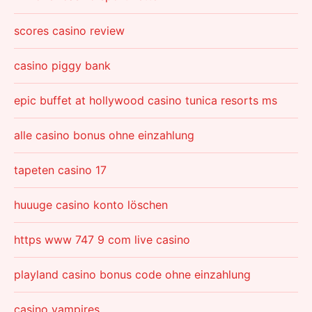
scores casino review
casino piggy bank
epic buffet at hollywood casino tunica resorts ms
alle casino bonus ohne einzahlung
tapeten casino 17
huuuge casino konto löschen
https www 747 9 com live casino
playland casino bonus code ohne einzahlung
casino vampires