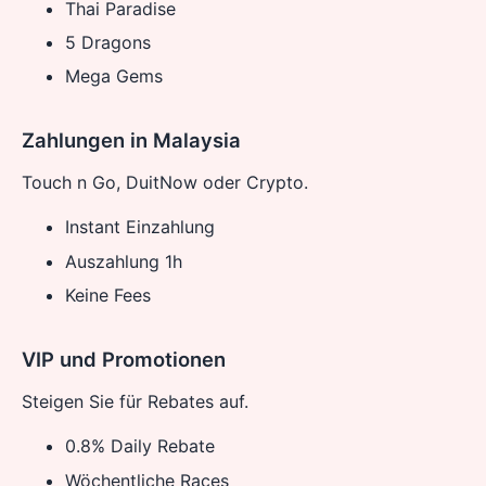
Thai Paradise
5 Dragons
Mega Gems
Zahlungen in Malaysia
Touch n Go, DuitNow oder Crypto.
Instant Einzahlung
Auszahlung 1h
Keine Fees
VIP und Promotionen
Steigen Sie für Rebates auf.
0.8% Daily Rebate
Wöchentliche Races