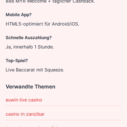
888 MYR Welcome + täglicher Cashback.
Mobile App?
HTML5-optimiert für Android/iOS.
Schnelle Auszahlung?
Ja, innerhalb 1 Stunde.
Top-Spiel?
Live Baccarat mit Squeeze.
Verwandte Themen
euwin live casino
casino in zanzibar