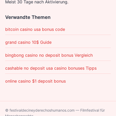
Meist 30 Tage nach Aktivierung.
Verwandte Themen
bitcoin casino usa bonus code
grand casino 10$ Guide
bingbong casino no deposit bonus Vergleich
cashable no deposit usa casino bonuses Tipps
online casino $1 deposit bonus
© festivaldecineyderechoshumanos.com — Filmfestival für
Menschenrechte