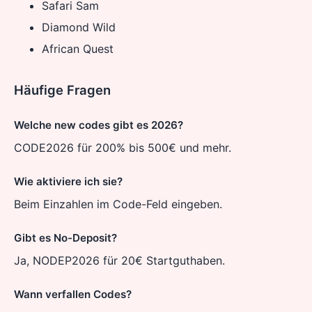
Safari Sam
Diamond Wild
African Quest
Häufige Fragen
Welche new codes gibt es 2026?
CODE2026 für 200% bis 500€ und mehr.
Wie aktiviere ich sie?
Beim Einzahlen im Code-Feld eingeben.
Gibt es No-Deposit?
Ja, NODEP2026 für 20€ Startguthaben.
Wann verfallen Codes?