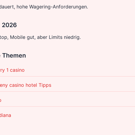
 dauert, hohe Wagering-Anforderungen.
t 2026
 top, Mobile gut, aber Limits niedrig.
e Themen
rry 1 casino
eny casino hotel Tipps
o
diana